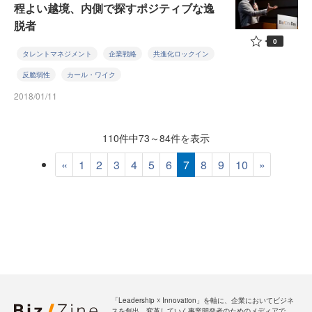
程よい越境、内側で探すポジティブな逸
脱者
0
タレントマネジメント
企業戦略
共進化ロックイン
反脆弱性
カール・ワイク
2018/01/11
110件中73～84件を表示
«
1
2
3
4
5
6
7
8
9
10
»
「Leadership ☓ Innovation」を軸に、企業においてビジネ
スを創出、変革していく事業開発者のためのメディアで