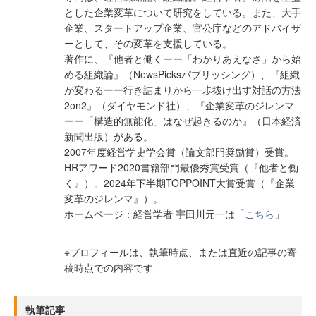
とした企業変革について研究をしている。また、大手
企業、スタートアップ企業、官公庁などのアドバイザ
ーとして、その変革を支援している。
著作に、『他者と働くーー「わかりあえなさ」から始
める組織論』（NewsPicksパブリッシング）、『組織
が変わるーー行き詰まりから一歩抜け出す対話の方法
2on2』（ダイヤモンド社）、『企業変革のジレンマ
ーー「構造的無能化」はなぜ起きるのか』（日本経済
新聞出版）がある。
2007年度経営学史学会賞（論文部門奨励賞）受賞。
HRアワード2020書籍部門最優秀賞受賞（『他者と働
く』）。2024年下半期TOPPOINT大賞受賞（『企業
変革のジレンマ』）。
ホームページ：経営学者 宇田川元一は「
こちら
」
※プロフィールは、執筆時点、または直近の記事の寄
稿時点での内容です
執筆記事