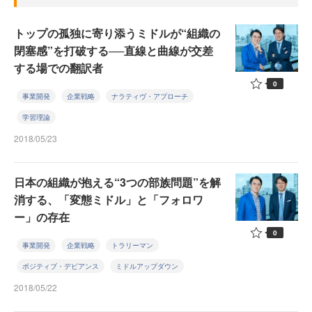
トップの孤独に寄り添うミドルが“組織の
閉塞感”を打破する──直線と曲線が交差
する場での翻訳者
0
事業開発
企業戦略
ナラティヴ・アプローチ
学習理論
2018/05/23
日本の組織が抱える“3つの部族問題”を解
消する、「変態ミドル」と「フォロワ
ー」の存在
0
事業開発
企業戦略
トラリーマン
ポジティブ・デビアンス
ミドルアップダウン
2018/05/22