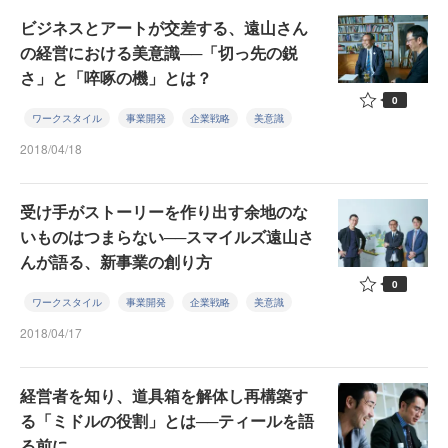
ビジネスとアートが交差する、遠山さん
の経営における美意識──「切っ先の鋭
さ」と「啐啄の機」とは？
0
ワークスタイル
事業開発
企業戦略
美意識
2018/04/18
受け手がストーリーを作り出す余地のな
いものはつまらない──スマイルズ遠山さ
んが語る、新事業の創り方
0
ワークスタイル
事業開発
企業戦略
美意識
2018/04/17
経営者を知り、道具箱を解体し再構築す
る「ミドルの役割」とは──ティールを語
る前に