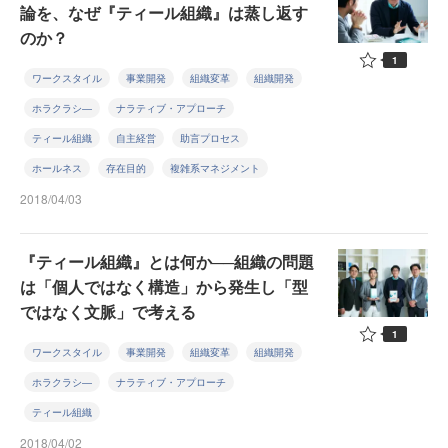
論を、なぜ『ティール組織』は蒸し返す
のか？
1
ワークスタイル
事業開発
組織変革
組織開発
ホラクラシ―
ナラティブ・アプローチ
ティール組織
自主経営
助言プロセス
ホールネス
存在目的
複雑系マネジメント
2018/04/03
『ティール組織』とは何か──組織の問題
は「個人ではなく構造」から発生し「型
ではなく文脈」で考える
1
ワークスタイル
事業開発
組織変革
組織開発
ホラクラシ―
ナラティブ・アプローチ
ティール組織
2018/04/02