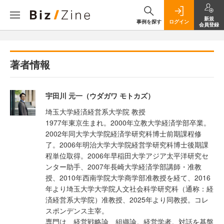
新規
事例を探す
ログイン
会員登録
著者情報
宇田川 元一（ウダガワ モトカズ）
埼玉大学経済経営系大学院 教授
1977年東京生まれ。2000年立教大学経済学部卒業。
2002年同大学大学院経済学研究科博士前期課程修
了。2006年明治大学大学院経営学研究科博士後期課
程単位取得。2006年早稲田大学アジア太平洋研究セ
ンター助手、2007年長崎大学経済学部講師・准教
授、2010年西南学院大学商学部准教授を経て、2016
年より埼玉大学大学院人文社会科学研究科（通称：経
済経営系大学院）准教授、2025年より同教授。コレ
スポンデンス主宰。
専門は、経営戦略論、組織論。経営学者。対話を基盤