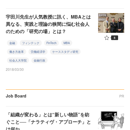
宇田川先生が人気教授に訊く、MBAとは
異なる、実践と理論の狭間に悩む社会人
のための「研究の場」とは？
5
金融
フィンテック
FinTech
MBA
働き方改革
労働経済学
ケーススタディ研究
社会人大学院
金融行政
2018/03/30
Job Board
PR
「組織が変わる」とは“新しい物語”を紡
ぐこと──「ナラティヴ・アプローチ」と
は何か