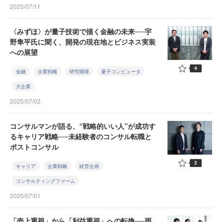
2025/07/11
〈みずほ〉が量子技術で描く金融の未来──宇
野隼平氏に聞く、開発の現在地とビジネス実装
への展望
4
金融
企業戦略
研究開発
量子コンピュータ
大企業
2025/07/02
コンサルマンが語る、“戦略的いい人”が成功す
るキャリア戦略──未経験者のコンサル転職と
ポストコンサル
2
キャリア
企業戦略
経営企画
コンサルティングファーム
2025/07/01
「売上重視」から「利益重視」への転換──雨