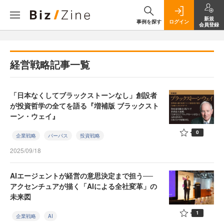
新規
事例を探す
ログイン
会員登録
経営戦略記事一覧
「日本なくしてブラックストーンなし」創設者
が投資哲学の全てを語る『増補版 ブラックスト
ーン・ウェイ』
0
企業戦略
パーパス
投資戦略
2025/09/18
AIエージェントが経営の意思決定まで担う──
アクセンチュアが描く「AIによる全社変革」の
未来図
1
企業戦略
AI