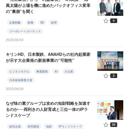
風太陽が上場を機に進めたバックオフィス変革
の“裏側”を聞く
0
企業戦略
財務
DX
経理
コーポレートガバナンス
2025/06/30
キリンHD、日本製鉄、ANAHDらの社内起業家
が示す大企業発の新規事業の“可能性”
ビジネスモデル
事業開発
AI
大企業
2
日本新規事業大賞
2025/06/26
なぜ味の素グループは攻めの知財戦略を加速す
るのか──両利きの人財育成と三位一体のIPラ
ンドスケープ
20
経営企画
研究開発
知財
IPランドスケープ