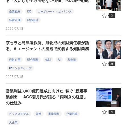
る「人にしか生み出せない価値」への集中戦略
企業戦略
DX
コーポレート・ガバナンス
2
経営管理
財務会計
2025/07/18
京セラと島津製作所、旭化成の知財責任者が語
る、AIエージェントの浸透で変貌する知財業務
経営企画
研究開発
知財
AI
製造業
36
IPランドスケープ
2025/07/15
営業利益3,000億円達成に向けた“稼ぐ”新規事
業創出──AGC若月氏が語る「両利きの経営」
の仕組み
4
ビジネスモデル
製造
事業開発
企業戦略
大企業