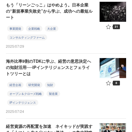
もう「リーンごっこ」はやめよう。日本企業
の“新規事業失敗史”から学ぶ、成功への最短ル
ート
31
事業開発
企業戦略
大企業
コンサルティングファーム
2025/07/29
海外比率9割のTDKに学ぶ、経営の意思決定へ
の知財活用──IPインテリジェンスとフェライ
トツリーとは
8
経営企画
研究開発
知財
オープン＆クローズ戦略
製造業
IPインテリジェンス
2025/07/24
経営資源の再配置を加速 ネイキッドが実践す