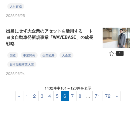
人財育成
2025/06/25
出島にせず大企業のアセットを活用する──ト
ヨタ自動車発新規事業「WAVEBASE」の成長
戦略
1
製造
事業開発
企業戦略
大企業
日本新規事業大賞
2025/06/24
1432件中101～120件を表示
«
1
2
3
4
5
6
7
8
...
71
72
»