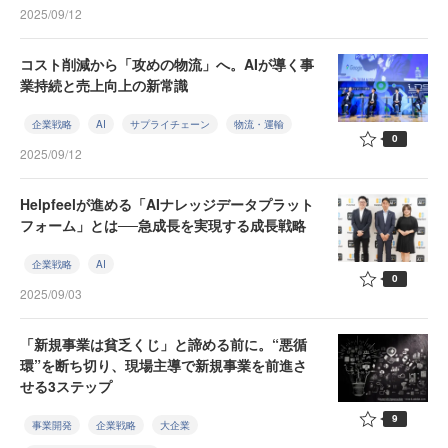
2025/09/12
コスト削減から「攻めの物流」へ。AIが導く事
業持続と売上向上の新常識
企業戦略
AI
サプライチェーン
物流・運輸
0
2025/09/12
Helpfeelが進める「AIナレッジデータプラット
フォーム」とは──急成長を実現する成長戦略
企業戦略
AI
0
2025/09/03
「新規事業は貧乏くじ」と諦める前に。“悪循
環”を断ち切り、現場主導で新規事業を前進さ
せる3ステップ
9
事業開発
企業戦略
大企業