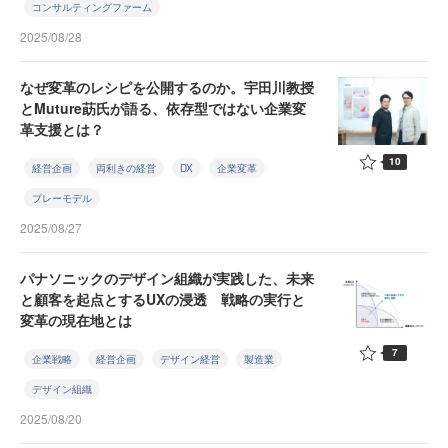
コンサルティングファーム
2025/08/28
なぜ変革のレシピを公開するのか。宇田川教授
とMuture莇氏が語る、依存型ではない企業変
革支援とは？
10
経営企画
両利きの経営
DX
企業変革
プレーモデル
2025/08/27
パナソニックのデザイン組織が実践した、未来
と顧客を起点とするUXの浸透 戦略の実行と
変革の現在地とは
7
企業戦略
経営企画
デザイン経営
製造業
デザイン組織
2025/08/20