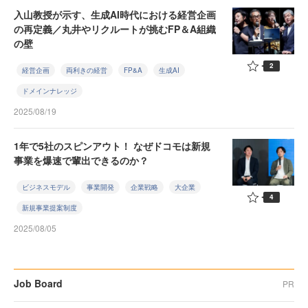
入山教授が示す、生成AI時代における経営企画
の再定義／丸井やリクルートが挑むFP＆A組織
の壁
2
経営企画
両利きの経営
FP&A
生成AI
ドメインナレッジ
2025/08/19
1年で5社のスピンアウト！ なぜドコモは新規
事業を爆速で輩出できるのか？
ビジネスモデル
事業開発
企業戦略
大企業
4
新規事業提案制度
2025/08/05
Job Board
PR