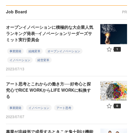
Job Board
PR
オープンイノベーションに積極的な大企業人気
ランキング発表─イノベーションリーダーズサ
ミット実行委員会
1
事業開発
組織変革
オープンイノベーション
イノベーション
経営変革
2023/07/13
アート思考とこれからの働き方──好奇心と探
究心でRICE WORKからLIFE WORKに転換す
る
0
事業開発
イノベーション
アート思考
2023/07/07
事業が非線形で成長するときこそ鬼十則は機能