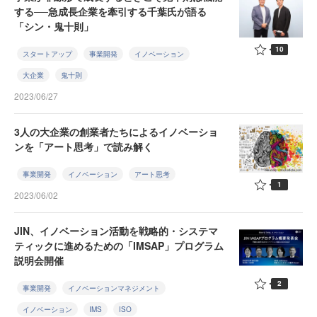
する──急成長企業を牽引する千葉氏が語る
「シン・鬼十則」
10
スタートアップ
事業開発
イノベーション
大企業
鬼十則
2023/06/27
3人の大企業の創業者たちによるイノベーショ
ンを「アート思考」で読み解く
事業開発
イノベーション
アート思考
1
2023/06/02
JIN、イノベーション活動を戦略的・システマ
ティックに進めるための「IMSAP」プログラム
説明会開催
2
事業開発
イノベーションマネジメント
イノベーション
IMS
ISO