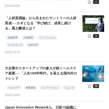
1
2024/02/05
「人材原酒論」から生まれたサントリーの人材
育成──カギとなる「学び続け、成長し続け
る」風土醸成とは？
3
組織変革
人材開発
イノベーション
リスキリング
社内大学
2023/10/12
大企業やスタートアップの参入が続くヘルスケ
ア産業──「人生100年時代」を迎える国内外の
トレンド
49
ヘルスケア
事業開発
イノベーション
トレンド
2023/10/03
Japan Innovation Nerworkら、日欧15組織に