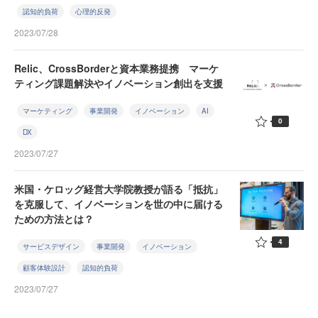
認知的負荷
心理的反発
2023/07/28
Relic、CrossBorderと資本業務提携 マーケ
ティング課題解決やイノベーション創出を支援
マーケティング
事業開発
イノベーション
AI
0
DX
2023/07/27
米国・ケロッグ経営大学院教授が語る「抵抗」
を克服して、イノベーションを世の中に届ける
ための方法とは？
4
サービスデザイン
事業開発
イノベーション
顧客体験設計
認知的負荷
2023/07/27