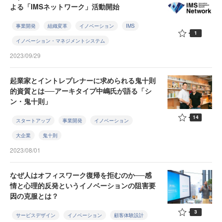
よる「IMSネットワーク」活動開始
事業開発
組織変革
イノベーション
IMS
1
イノベーション・マネジメントシステム
2023/09/29
起業家とイントレプレナーに求められる鬼十則
的資質とは──アーキタイプ中嶋氏が語る「シ
ン・鬼十則」
14
スタートアップ
事業開発
イノベーション
大企業
鬼十則
2023/08/01
なぜ人はオフィスワーク復帰を拒むのか──感
情と心理的反発というイノベーションの阻害要
因の克服とは？
3
サービスデザイン
イノベーション
顧客体験設計