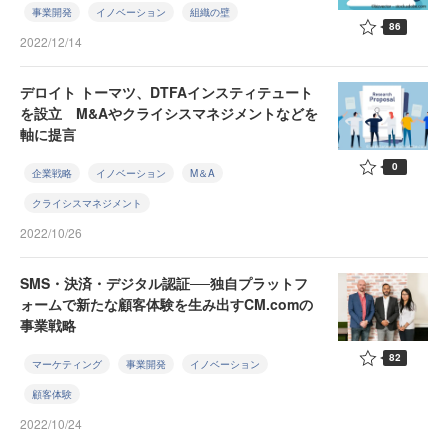
事業開発
イノベーション
組織の壁
86
2022/12/14
デロイト トーマツ、DTFAインスティテュート
を設立 M&Aやクライシスマネジメントなどを
軸に提言
0
企業戦略
イノベーション
M＆A
クライシスマネジメント
2022/10/26
SMS・決済・デジタル認証──独自プラットフ
ォームで新たな顧客体験を生み出すCM.comの
事業戦略
82
マーケティング
事業開発
イノベーション
顧客体験
2022/10/24