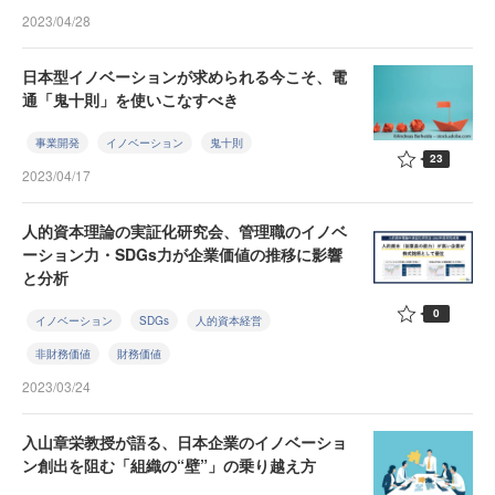
2023/04/28
日本型イノベーションが求められる今こそ、電
通「鬼十則」を使いこなすべき
事業開発
イノベーション
鬼十則
23
2023/04/17
人的資本理論の実証化研究会、管理職のイノベ
ーション力・SDGs力が企業価値の推移に影響
と分析
0
イノベーション
SDGs
人的資本経営
非財務価値
財務価値
2023/03/24
入山章栄教授が語る、日本企業のイノベーショ
ン創出を阻む「組織の“壁”」の乗り越え方