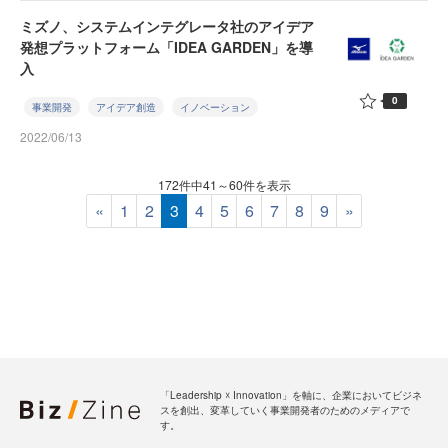
ミズノ、システムインテグレータ社のアイデア
発想プラットフォーム「IDEA GARDEN」を導
入
0
事業開発
アイデア創造
イノベーション
2022/06/13
172件中41～60件を表示
«
1
2
3
4
5
6
7
8
9
»
「Leadership ☓ Innovation」を軸に、企業においてビジネ
スを創出、変革していく事業開発者のためのメディアで
す。