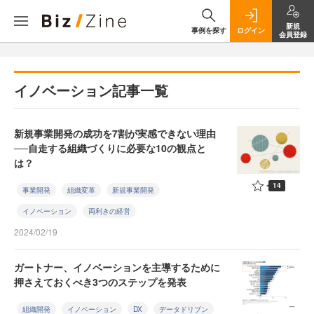
新規
事例を探す
ログイン
会員登録
イノベーション記事一覧
新規事業開発の成功を7割が実感できない理由
──自走する組織づくりに必要な10の観点と
は？
14
事業開発
組織変革
新規事業開発
イノベーション
両利きの経営
2024/02/19
ガートナー、イノベーションを主導するために
押さえておくべき3つのステップを発表
組織開発
イノベーション
DX
データドリブン