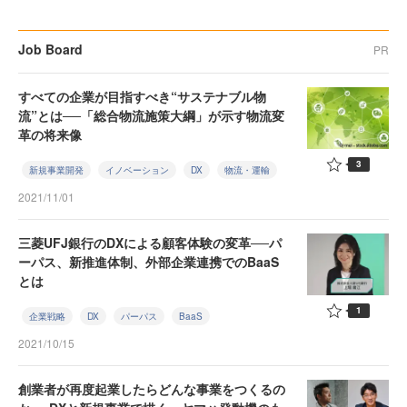
Job Board
PR
すべての企業が目指すべき“サステナブル物
流”とは──「総合物流施策大綱」が示す物流変
革の将来像
3
新規事業開発
イノベーション
DX
物流・運輸
2021/11/01
三菱UFJ銀行のDXによる顧客体験の変革──パ
ーパス、新推進体制、外部企業連携でのBaaS
とは
1
企業戦略
DX
パーパス
BaaS
2021/10/15
創業者が再度起業したらどんな事業をつくるの