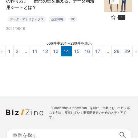
の作り方」──部門の壁を越える、データ利活
用シートとは？
3
データ・アナリティクス
企業戦略
DX
2021/08/16
566件中261～280件を表示
«
1
2
...
11
12
13
14
15
16
17
...
28
29
»
「Leadership ☓ Innovation」を軸に、企業においてビジネ
スを創出、変革していく事業開発者のためのメディアで
す。