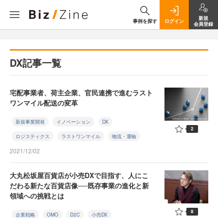
新規
事例を探す
ログイン
会員登録
DX記事一覧
宅配事業者、荷主企業、官民連携で進むラスト
ワンマイル配送の変革
新規事業開発
イノベーション
DX
2
ロジスティクス
ラストワンマイル
物流・運輸
2021/12/02
大丸松坂屋百貨店が小売DXで目指す、人にこ
だわる新たな百貨店像──既存事業の進化と新
領域への挑戦とは
8
企業戦略
OMO
D2C
小売DX