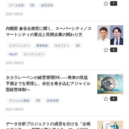
1
データ活用
DX
経営管理
2021/08/31
内閣府 倉谷企画官に聞く、スーパーシティ／ス
マートシティの要点と民間企業の関わり方
スマートシティ
事業開発
モビリティ
DX
2
MaaS
スーパーシティ
2021/08/23
タカラレーベンの経営管理DX――将来の収益
予測までを実現し、全社を巻き込むアジャイル
型経営体制へ
0
アジャイル開発
DX
経営管理
2021/08/20
データ分析プロジェクトの成否を分ける「企画