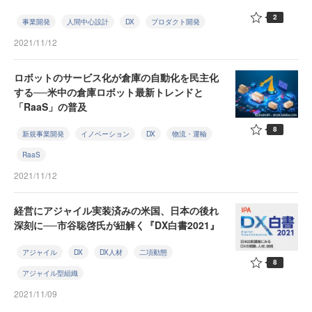
2
事業開発
人間中心設計
DX
プロダクト開発
2021/11/12
ロボットのサービス化が倉庫の自動化を民主化
する──米中の倉庫ロボット最新トレンドと
「RaaS」の普及
8
新規事業開発
イノベーション
DX
物流・運輸
RaaS
2021/11/12
経営にアジャイル実装済みの米国、日本の後れ
深刻に──市谷聡啓氏が紐解く『DX白書2021』
アジャイル
DX
DX人材
二項動態
8
アジャイル型組織
2021/11/09