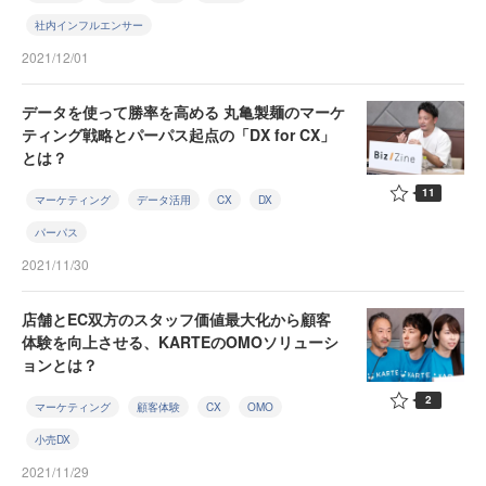
社内インフルエンサー
2021/12/01
データを使って勝率を高める 丸亀製麺のマーケ
ティング戦略とパーパス起点の「DX for CX」
とは？
11
マーケティング
データ活用
CX
DX
パーパス
2021/11/30
店舗とEC双方のスタッフ価値最大化から顧客
体験を向上させる、KARTEのOMOソリューシ
ョンとは？
2
マーケティング
顧客体験
CX
OMO
小売DX
2021/11/29