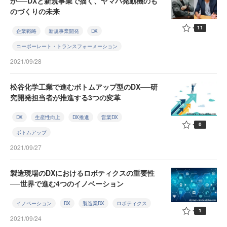
か──DXと新規事業で描く、ヤマハ発動機のも
のづくりの未来
11
企業戦略
新規事業開発
DX
コーポーレート・トランスフォーメーション
2021/09/28
松谷化学工業で進むボトムアップ型のDX──研
究開発担当者が推進する3つの変革
DX
生産性向上
DX推進
営業DX
0
ボトムアップ
2021/09/27
製造現場のDXにおけるロボティクスの重要性
──世界で進む4つのイノベーション
イノベーション
DX
製造業DX
ロボティクス
1
2021/09/24