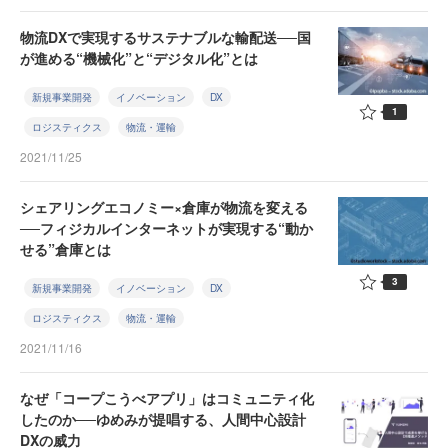
物流DXで実現するサステナブルな輸配送──国
が進める“機械化”と“デジタル化”とは
新規事業開発
イノベーション
DX
1
ロジスティクス
物流・運輸
2021/11/25
シェアリングエコノミー×倉庫が物流を変える
──フィジカルインターネットが実現する“動か
せる”倉庫とは
3
新規事業開発
イノベーション
DX
ロジスティクス
物流・運輸
2021/11/16
なぜ「コープこうべアプリ」はコミュニティ化
したのか──ゆめみが提唱する、人間中心設計
DXの威力