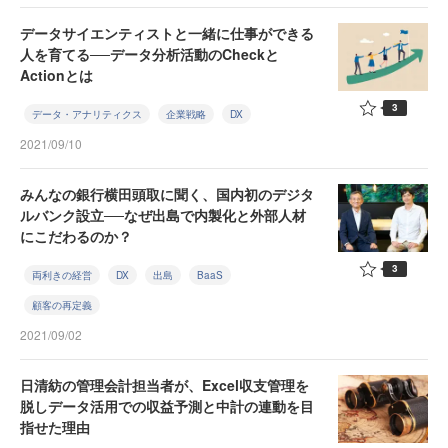
データサイエンティストと一緒に仕事ができる
人を育てる──データ分析活動のCheckと
Actionとは
3
データ・アナリティクス
企業戦略
DX
2021/09/10
みんなの銀行横田頭取に聞く、国内初のデジタ
ルバンク設立──なぜ出島で内製化と外部人材
にこだわるのか？
3
両利きの経営
DX
出島
BaaS
顧客の再定義
2021/09/02
日清紡の管理会計担当者が、Excel収支管理を
脱しデータ活用での収益予測と中計の連動を目
指せた理由