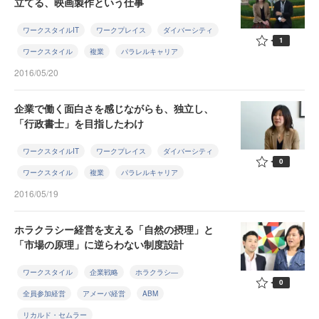
立てる、映画製作という仕事
ワークスタイルIT
ワークプレイス
ダイバーシティ
1
ワークスタイル
複業
パラレルキャリア
2016/05/20
企業で働く面白さを感じながらも、独立し、
「行政書士」を目指したわけ
ワークスタイルIT
ワークプレイス
ダイバーシティ
0
ワークスタイル
複業
パラレルキャリア
2016/05/19
ホラクラシー経営を支える「自然の摂理」と
「市場の原理」に逆らわない制度設計
ワークスタイル
企業戦略
ホラクラシ―
0
全員参加経営
アメーバ経営
ABM
リカルド・セムラー