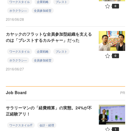
ワークスタイル
企業戦略
ブレスト
0
ホラクラシ―
全員参加経営
2016/06/28
カヤックのフラットな全員参加型組織を支える
のは「ブレストするカルチャー」だった
ワークスタイル
企業戦略
ブレスト
0
ホラクラシ―
全員参加経営
2016/06/27
Job Board
PR
サラリーマンの「経費精算」の実態。24%が不
正経験アリ！
ワークスタイルIT
会計・経理
1