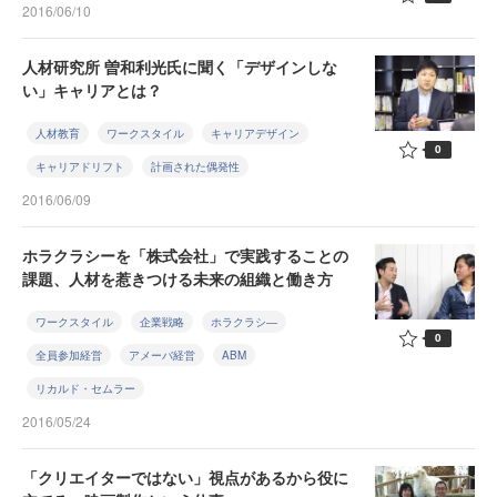
2016/06/10
人材研究所 曽和利光氏に聞く「デザインしな
い」キャリアとは？
人材教育
ワークスタイル
キャリアデザイン
0
キャリアドリフト
計画された偶発性
2016/06/09
ホラクラシーを「株式会社」で実践することの
課題、人材を惹きつける未来の組織と働き方
ワークスタイル
企業戦略
ホラクラシ―
0
全員参加経営
アメーバ経営
ABM
リカルド・セムラー
2016/05/24
「クリエイターではない」視点があるから役に