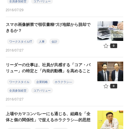
全員参加経営
コアバリュー
2016/07/29
スマホ画像解禁で領収書糊づけ地獄から脱却で
きるか？
ワークスタイルIT
人事
会計
0
2016/07/27
リーダーの仕事は、社員が共感する「コア・バ
リュー」の特定と「内発的動機」を高めること
ワークスタイル
企業戦略
ホラクラシ―
0
全員参加経営
コアバリュー
2016/07/27
上場やカマコンバレーにも通じる、組織を「全
体と個の関係性」で捉えるホラクラシ―的思想