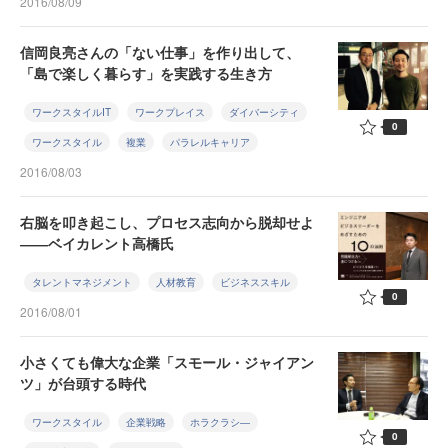
2016/08/09
信岡良亮さんの「ない仕事」を作り出して、
「島で楽しく暮らす」を実践する生き方
ワークスタイルIT
ワークプレイス
ダイバーシティ
0
ワークスタイル
複業
パラレルキャリア
2016/08/03
右脳を叩き起こし、プロセス志向から脱却せよ
――ベイカレント高橋氏
タレントマネジメント
人材教育
ビジネススキル
0
2016/08/01
小さくても偉大な企業「スモール・ジャイアン
ツ」が台頭する時代
ワークスタイル
企業戦略
ホラクラシ―
0