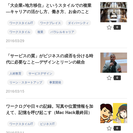
「大企業×地方移住」というスタイルでの複業
―キャリアの活かし方、働き方、お金のこと
ワークスタイルIT
ワークプレイス
ダイバーシティ
0
ワークスタイル
複業
パラレルキャリア
2016/03/29
「サービスの質」がビジネスの成否を分ける時
代に必要なこと―デザインとリーンの統合
人材教育
サービスデザイン
0
リーン・スタートアップ
事業開発
2016/03/15
ワークログや日々の記録。写真や位置情報を加
えて、記憶を呼び起こす（Mac Hack最終回）
ワークスタイルIT
ビジネスIT
0
2016/03/11