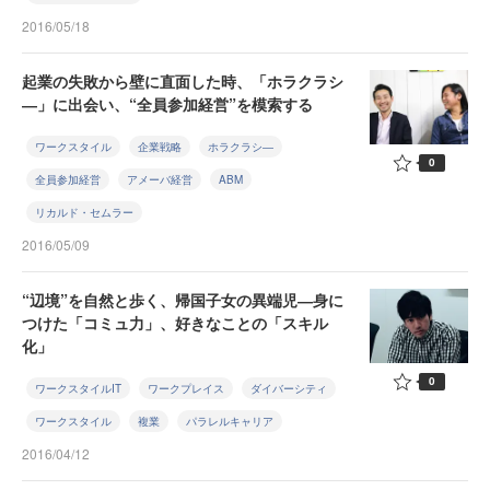
2016/05/18
起業の失敗から壁に直面した時、「ホラクラシ
―」に出会い、“全員参加経営”を模索する
ワークスタイル
企業戦略
ホラクラシ―
0
全員参加経営
アメーバ経営
ABM
リカルド・セムラー
2016/05/09
“辺境”を自然と歩く、帰国子女の異端児―身に
つけた「コミュ力」、好きなことの「スキル
化」
0
ワークスタイルIT
ワークプレイス
ダイバーシティ
ワークスタイル
複業
パラレルキャリア
2016/04/12