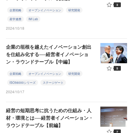
3
企業戦略
オープンイノベーション
研究開発
産学連携
IM Lab
2024/10/18
企業の垣根を越えたイノベーション創出
を仕組み化する──経営者イノベーショ
ン・ラウンドテーブル【中編】
5
企業戦略
オープンイノベーション
研究開発
ISO56000シリーズ
ステージゲート
2024/10/17
経営の短期思考に抗うための仕組み・人
材・環境とは──経営者イノベーション・
ラウンドテーブル【前編】
7