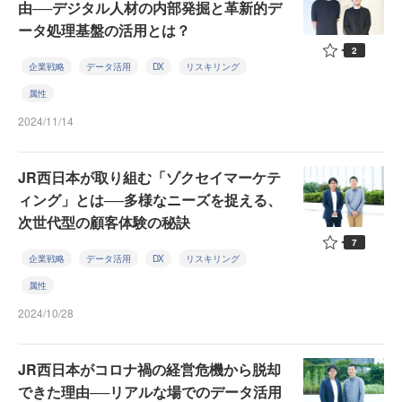
由──デジタル人材の内部発掘と革新的デ
ータ処理基盤の活用とは？
2
企業戦略
データ活用
DX
リスキリング
属性
2024/11/14
JR西日本が取り組む「ゾクセイマーケテ
ィング」とは──多様なニーズを捉える、
次世代型の顧客体験の秘訣
7
企業戦略
データ活用
DX
リスキリング
属性
2024/10/28
JR西日本がコロナ禍の経営危機から脱却
できた理由──リアルな場でのデータ活用