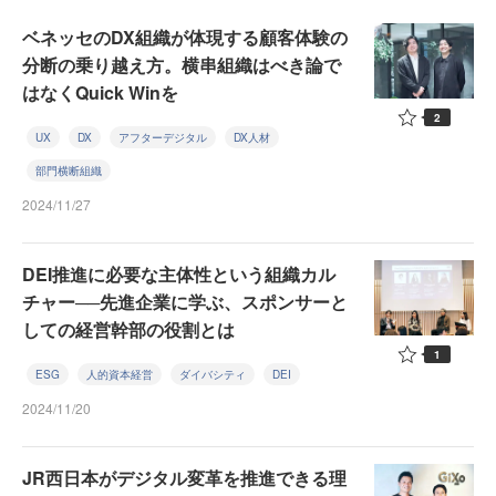
ベネッセのDX組織が体現する顧客体験の
分断の乗り越え方。横串組織はべき論で
はなくQuick Winを
2
UX
DX
アフターデジタル
DX人材
部門横断組織
2024/11/27
DEI推進に必要な主体性という組織カル
チャー──先進企業に学ぶ、スポンサーと
しての経営幹部の役割とは
1
ESG
人的資本経営
ダイバシティ
DEI
2024/11/20
JR西日本がデジタル変革を推進できる理