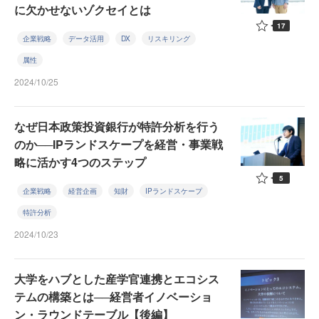
に欠かせないゾクセイとは
17
企業戦略
データ活用
DX
リスキリング
属性
2024/10/25
なぜ日本政策投資銀行が特許分析を行う
のか──IPランドスケープを経営・事業戦
略に活かす4つのステップ
5
企業戦略
経営企画
知財
IPランドスケープ
特許分析
2024/10/23
大学をハブとした産学官連携とエコシス
テムの構築とは──経営者イノベーショ
ン・ラウンドテーブル【後編】