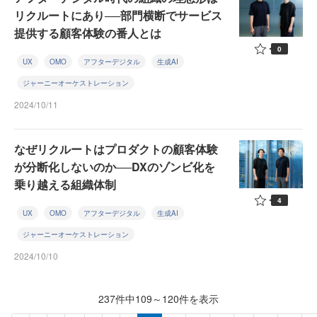
リクルートにあり──部門横断でサービス
提供する顧客体験の番人とは
0
UX
OMO
アフターデジタル
生成AI
ジャーニーオーケストレーション
2024/10/11
なぜリクルートはプロダクトの顧客体験
が分断化しないのか──DXのゾンビ化を
乗り越える組織体制
4
UX
OMO
アフターデジタル
生成AI
ジャーニーオーケストレーション
2024/10/10
237件中109～120件を表示