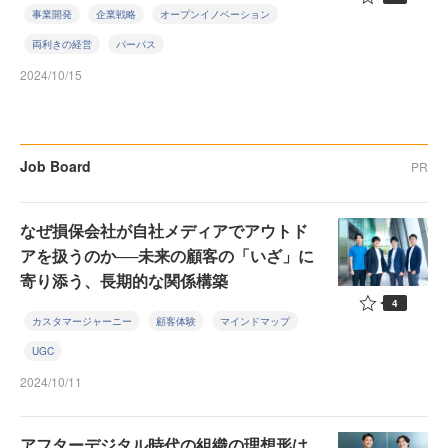
事業開発
企業戦略
オープンイノベーション
両利きの経営
パーパス
2024/10/15
Job Board
PR
なぜ損保会社が自社メディアでアウトド
アを扱うのか──未来の顧客の「いざ」に
寄り添う、長期的な関係構築
4
カスタマージャーニー
顧客体験
マインドマップ
UGC
2024/10/11
アフターデジタル時代の組織の理想形は