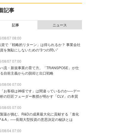
着記事
記事
ニュース
/08/07 08:00
出資で「戦略的リターン」は得られるか？ 事業会社
資を無駄にしないための“3つの問い”
/08/07 07:00
ハ流・新規事業の育て方。「TRANSPOSE」が仕
る自前主義からの脱却と出口戦略
/08/06 07:00
「お客様は神様です」は間違っているのか──デー
析の巨匠フェーダー教授が明かす「CLV」の本質
/08/05 07:00
製薬が挑む、R&Dの成果最大化に貢献する「進化
P＆A」──長期大型投資の意思決定の秘訣とは
/08/04 07:00