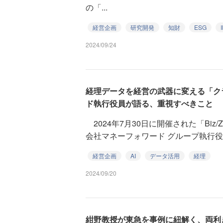
の「...
経営企画
研究開発
知財
ESG
2024/09/24
経理データを経営の武器に変える「クラ
ド執行役員が語る、重視すべきこと
2024年7月30日に開催された「Biz/Zin
会社マネーフォワード グループ執行役員 
経営企画
AI
データ活用
経理
2024/09/20
紺野教授が東急を事例に紐解く、両利