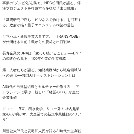
事業の“ゾンビ化”を防ぐ。NEC松田氏が語る、停
滞プロジェクトを打破する多様な「出口戦略」
「基礎研究で勝ち、ビジネスで負ける」を回避す
る。政府が描く量子エコシステム構築の道筋
ヤマハ流・新規事業の育て方。「TRANSPOSE」
が仕掛ける自前主義からの脱却と出口戦略
長寿企業のDNAは「変わり続けること」──DNP
の調査から見る、100年企業の生存戦略
第一人者たちが語る、知財業務AIから戦略領域AI
への進化──知財AIオーケストレーションとは
AI時代の自律型組織とカルチャーの作り方──ア
トラシアンに学ぶ、新しい「経営のOS」が生む
企業価値
ドコモ、JR東、積水化学、リコー発！ 社内起業
家4人が明かす、大企業での新規事業挑戦の“リア
ル”
川邊健太郎氏と安宅和人氏が語るAI時代の生存戦