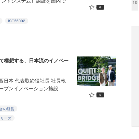
ジメントシステム）認証を国内で
10
6
ISO56002
場として構想する、日本流のイノベー
日本 代表取締役社長 社長執
ープンイノベーション施設
5
きの経営
0シリーズ