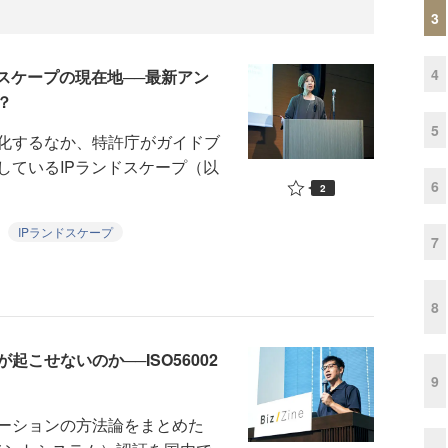
3
4
スケープの現在地──最新アン
？
5
化するなか、特許庁がガイドブ
しているIPランドスケープ（以
6
2
IPランドスケープ
7
8
こせないのか──ISO56002
9
ーションの方法論をまとめた