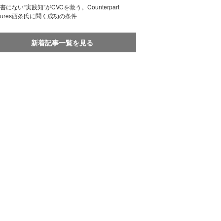
書にない“実践知”がCVCを救う。Counterpart
ntures西条氏に聞く成功の条件
新着記事一覧を見る