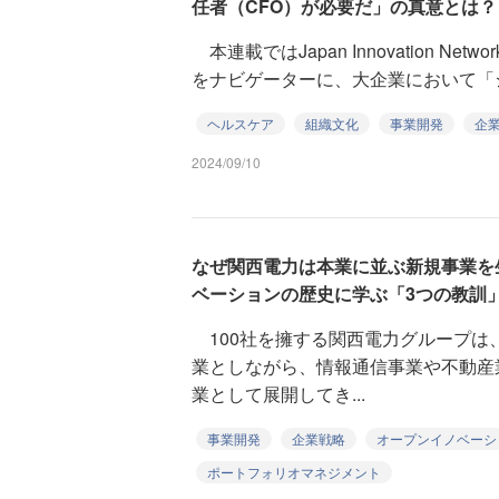
任者（CFO）が必要だ」の真意とは？
本連載ではJapan Innovation Ne
をナビゲーターに、大企業において「シ
ヘルスケア
組織文化
事業開発
企
2024/09/10
なぜ関西電力は本業に並ぶ新規事業を
ベーションの歴史に学ぶ「3つの教訓
100社を擁する関西電力グループは
業としながら、情報通信事業や不動産
業として展開してき...
事業開発
企業戦略
オープンイノベーシ
ポートフォリオマネジメント