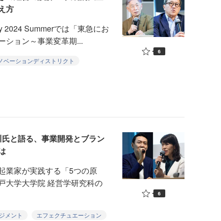
え方
y 2024 Summerでは「東急にお
ション～事業変革期...
6
ノベーションディストリクト
川氏と語る、事業開発とブラン
は
起業家が実践する「5つの原
戸大学大学院 経営学研究科の
6
ジメント
エフェクチュエーション