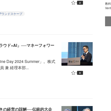
2
教科
Ve
IPランドスケープ
ウド×AI」──マネーフォワー
e Day 2024 Summer」。株式
兼 経理本部...
0
きの経営の誤解──伝統的大企