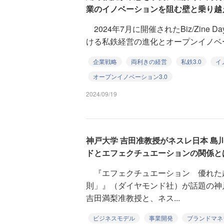
業のイノベーションを阻む壁と乗り越
2024年7月に開催されたBiz/Zine Da
ける私鉄経営の進化とオープンイノベー
企業戦略
両利きの経営
私鉄3.0
イ
オープンイノベーション3.0
2024/09/19
神戸大学 吉田准教授がネスレ日本 島
ドとエフェクチュエーションの関係と
『エフェクチュエーション 優れた
則」』（ダイヤモンド社）が話題の神
吉田満梨准教授と、ネス...
ビジネスモデル
事業開発
ブランドマネ