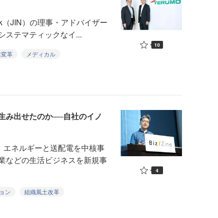
twork（JIN）の理事・アドバイザー
ステマティックなイ...
10
業変革
メディカル
生み出せたのか──自社のイノ
」
、エネルギーと送配電を中核事
業などの生活ビジネスを新規事
4
ョン
組織風土改革