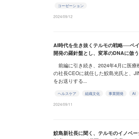
コーゼーション
2024/09/12
AI時代を生き抜くテルモの戦略──ペ
開発の羅針盤とし、変革のDNAに倣う
前編に引き続き、2024年4月に医
の社長CEOに就任した鮫島光氏と、J
をお送りする...
ヘルスケア
組織文化
事業開発
AI
2024/09/11
鮫島新社長に聞く、テルモのイノベー