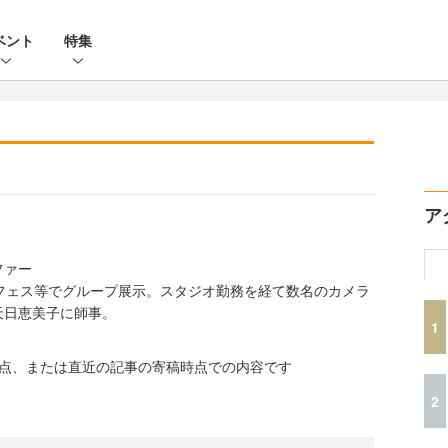
ベント
特集
ア
ファー
フェス等でグループ展示。スタジオ勤務を経て数名のカメラ
天日恵美子に師事。
1
時点、または直近の記事の寄稿時点での内容です
2