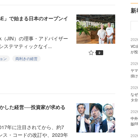
新
IDGE」で始まる日本のオープンイ
twork（JIN）の理事・アドバイザー
2026
ステマティックなイ...
VC
が投
2
ョン
両利きの経営
2026
ヤマ
掛け
2026
なぜ
タ分
かした経営──投資家が求める
2026
中外
版F
017年に注目されてから、約7
ンス・コードの改訂や、2023年
2026