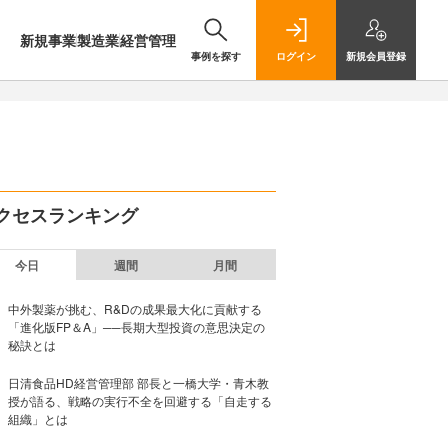
新規事業
製造業
経営管理
事例を探す
ログイン
新規
会員登録
クセスランキング
今日
週間
月間
中外製薬が挑む、R&Dの成果最大化に貢献する
「進化版FP＆A」──長期大型投資の意思決定の
秘訣とは
日清食品HD経営管理部 部長と一橋大学・青木教
授が語る、戦略の実行不全を回避する「自走する
組織」とは