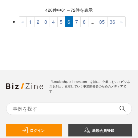
426件中61～72件を表示
«
1
2
3
4
5
6
7
8
...
35
36
»
「Leadership ☓ Innovation」を軸に、企業においてビジネ
スを創出、変革していく事業開発者のためのメディアで
す。
ログイン
新規会員登録