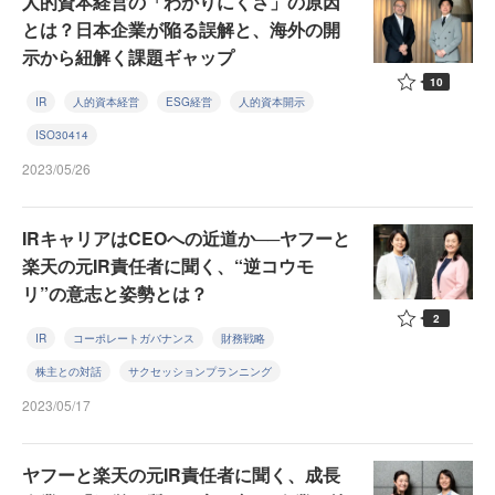
人的資本経営の「わかりにくさ」の原因
とは？日本企業が陥る誤解と、海外の開
示から紐解く課題ギャップ
10
IR
人的資本経営
ESG経営
人的資本開示
ISO30414
2023/05/26
IRキャリアはCEOへの近道か──ヤフーと
楽天の元IR責任者に聞く、“逆コウモ
リ”の意志と姿勢とは？
2
IR
コーポレートガバナンス
財務戦略
株主との対話
サクセッションプランニング
2023/05/17
ヤフーと楽天の元IR責任者に聞く、成長