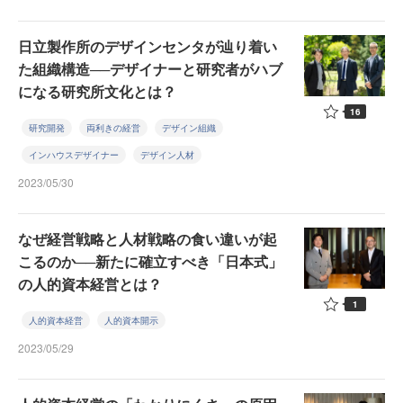
日立製作所のデザインセンタが辿り着い
た組織構造──デザイナーと研究者がハブ
になる研究所文化とは？
16
研究開発
両利きの経営
デザイン組織
インハウスデザイナー
デザイン人材
2023/05/30
なぜ経営戦略と人材戦略の食い違いが起
こるのか──新たに確立すべき「日本式」
の人的資本経営とは？
1
人的資本経営
人的資本開示
2023/05/29