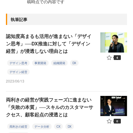
稿時点での内容です
執筆記事
認知度高まるも活用が進まない「デザイ
ン思考」──DX推進に対して「デザイン
経営」が浸透しない理由とは
4
デザイン思考
事業開発
組織開発
DX
デザイン経営
2023/06/13
両利きの経営が実践フェーズに進まない
「失敗の本質」──スキルのカスタマーサ
クセス、顧客起点の浸透とは
0
両利きの経営
データ分析
CX
DX