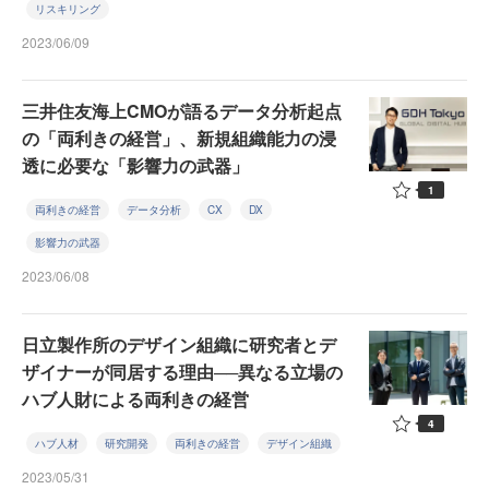
リスキリング
2023/06/09
三井住友海上CMOが語るデータ分析起点
の「両利きの経営」、新規組織能力の浸
透に必要な「影響力の武器」
1
両利きの経営
データ分析
CX
DX
影響力の武器
2023/06/08
日立製作所のデザイン組織に研究者とデ
ザイナーが同居する理由──異なる立場の
ハブ人財による両利きの経営
4
ハブ人材
研究開発
両利きの経営
デザイン組織
2023/05/31