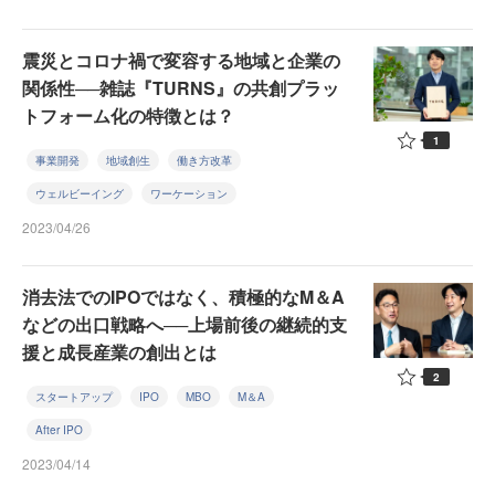
震災とコロナ禍で変容する地域と企業の
関係性──雑誌『TURNS』の共創プラッ
トフォーム化の特徴とは？
1
事業開発
地域創生
働き方改革
ウェルビーイング
ワーケーション
2023/04/26
消去法でのIPOではなく、積極的なM＆A
などの出口戦略へ──上場前後の継続的支
援と成長産業の創出とは
2
スタートアップ
IPO
MBO
M＆A
After IPO
2023/04/14