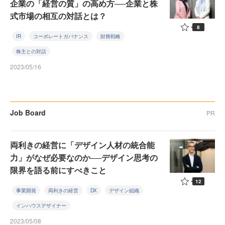
企業の「経営の質」の高め方──企業と株
式市場の相互の対話とは？
8
IR
コーポレートガバナンス
財務戦略
株主との対話
2023/05/16
Job Board
PR
両利きの経営に「デザイン人材の統合能
力」がなぜ必要なのか──デザイン思考の
限界を語る前にすべきこと
12
事業開発
両利きの経営
DX
デザイン組織
インハウスデザイナー
2023/05/08