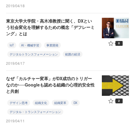
2019/04/18
東京大学大学院・高木准教授に聞く、DXとい
う社会変化を理解するための概念「デフレーミ
ング」とは
0
IoT
AI・機械学習
事業開発
デジタルトランスフォーメーション
範囲の経済
2019/04/17
なぜ「カルチャー変革」がDX成功のトリガー
なのか──Googleも認める組織の心理的安全性
と共創
2
デザイン思考
組織文化
組織変革
DX
デジタル・トランスフォーメーション
2019/04/11