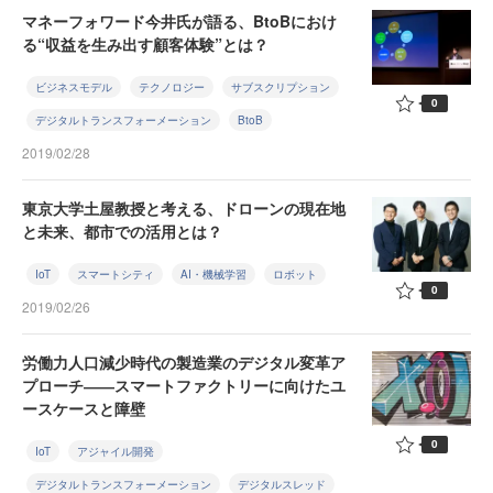
マネーフォワード今井氏が語る、BtoBにおけ
る“収益を生み出す顧客体験”とは？
ビジネスモデル
テクノロジー
サブスクリプション
0
デジタルトランスフォーメーション
BtoB
2019/02/28
東京大学土屋教授と考える、ドローンの現在地
と未来、都市での活用とは？
IoT
スマートシティ
AI・機械学習
ロボット
0
2019/02/26
労働力人口減少時代の製造業のデジタル変革ア
プローチ――スマートファクトリーに向けたユ
ースケースと障壁
0
IoT
アジャイル開発
デジタルトランスフォーメーション
デジタルスレッド