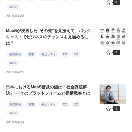
0
MaaS
2019/04/26
MaaSが浸透した“その先”を見据えて、バック
キャストでビジネスのチャンスを見極めるに
は？
0
事業開発
都市
モビリティ
CX
DX
MaaS
2019/04/25
日本におけるMaaS普及の鍵は「社会課題解
決」──そのプラットフォームと提携戦略とは
事業開発
都市
モビリティ
CX
DX
0
MaaS
2019/04/24