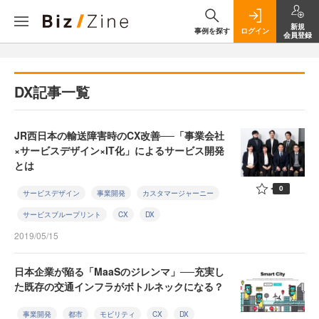
新規
事例を探す
ログイン
会員登録
DX記事一覧
JR西日本の輸送障害時のCX改善──「事業会社
×サービスデザイン×IT化」によるサービス開発
とは
0
サービスデザイン
事業開発
カスタマージャーニー
サービスブループリント
CX
DX
2019/05/15
日本企業が陥る「MaaSのジレンマ」──充実し
た既存の交通インフラがボトルネックになる？
事業開発
都市
モビリティ
CX
DX