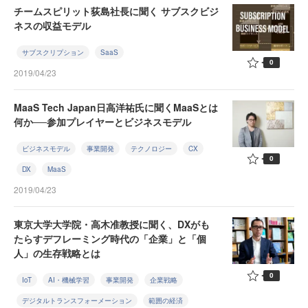
チームスピリット荻島社長に聞く サブスクビジ
ネスの収益モデル
サブスクリプション
SaaS
0
2019/04/23
MaaS Tech Japan日高洋祐氏に聞くMaaSとは
何か──参加プレイヤーとビジネスモデル
ビジネスモデル
事業開発
テクノロジー
CX
0
DX
MaaS
2019/04/23
東京大学大学院・高木准教授に聞く、DXがも
たらすデフレーミング時代の「企業」と「個
人」の生存戦略とは
0
IoT
AI・機械学習
事業開発
企業戦略
デジタルトランスフォーメーション
範囲の経済