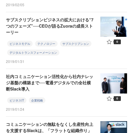
2019/02/05
サブスクリプションビジネスの拡大における“7
つのフェーズ”──CEOが語るZuoraの成長スト
ーリー
0
ビジネスモデル
テクノロジー
サブスクリプション
デジタルトランスフォーメーション
2019/01/31
社内コミュニケーション活性化から社内ナレッ
ジ基盤の構築まで──電通デジタルでの全社横
断Slack導入
0
ビジネスIT
企業戦略
2019/01/24
コミュニケーションの無駄をなくし生産性向上
を支援するSlackは、「フラットな組織作り」