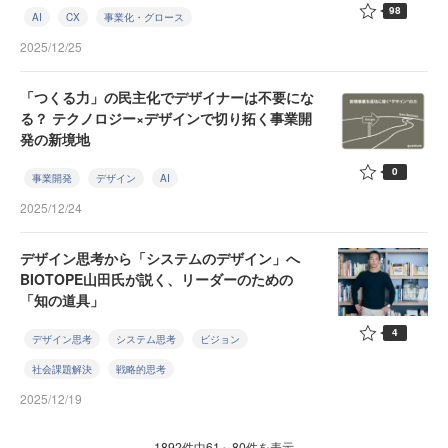
98
AI
CX
事業化・グロース
2025/12/25
「つくる力」の民主化でデザイナーは不要にな
る？ テクノロジー×デザインで切り拓く事業開
発の新境地
0
事業開発
デザイン
AI
2025/12/24
デザイン思考から「システムのデザイン」へ
BIOTOPE山田氏が説く、リーダーのための
「知の道具」
4
デザイン思考
システム思考
ビジョン
社会課題解決
戦略的思考
2025/12/19
1892件中61～80件を表示