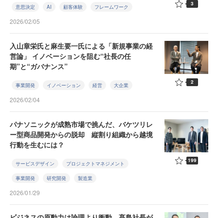
3
意思決定
AI
顧客体験
フレームワーク
2026/02/05
入山章栄氏と麻生要一氏による「新規事業の経
営論」 イノベーションを阻む“社長の任
期”と“ガバナンス”
2
事業開発
イノベーション
経営
大企業
2026/02/04
パナソニックが成熟市場で挑んだ、バケツリレ
ー型商品開発からの脱却 縦割り組織から越境
行動を生むには？
199
サービスデザイン
プロジェクトマネジメント
事業開発
研究開発
製造業
2026/01/29
ビジネスの原動力は論理より衝動。髙島社長が