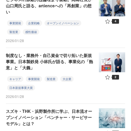
山口周氏と語る、artienceへの「再創業」の想
い
4
事業開発
企業戦略
オープンイノベーション
製造業
感性価値
2026/01/28
制度なし・業務外・自己資金で切り拓いた新規
事業。日本製鉄発 小林氏が語る、事業化の「熱
意」と「大義」
2
キャリア
事業開発
製造業
大企業
日本新規事業大賞
2026/01/28
スズキ・THK・浜野製作所に学ぶ、日本流オー
プンイノベーション「ベンチャー・サービサー
モデル」とは？