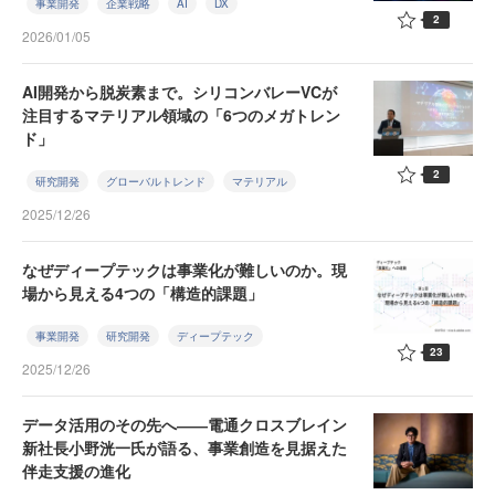
事業開発
企業戦略
AI
DX
2
2026/01/05
AI開発から脱炭素まで。シリコンバレーVCが
注目するマテリアル領域の「6つのメガトレン
ド」
2
研究開発
グローバルトレンド
マテリアル
2025/12/26
なぜディープテックは事業化が難しいのか。現
場から見える4つの「構造的課題」
事業開発
研究開発
ディープテック
23
2025/12/26
データ活用のその先へ――電通クロスブレイン
新社長小野洸一氏が語る、事業創造を見据えた
伴走支援の進化