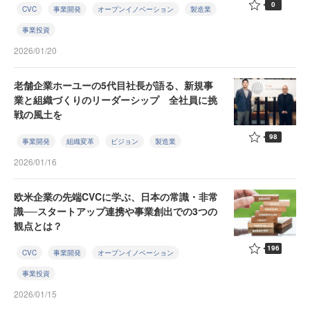
0
CVC
事業開発
オープンイノベーション
製造業
事業投資
2026/01/20
老舗企業ホーユーの5代目社長が語る、新規事
業と組織づくりのリーダーシップ 全社員に挑
戦の風土を
98
事業開発
組織変革
ビジョン
製造業
2026/01/16
欧米企業の先端CVCに学ぶ、日本の常識・非常
識──スタートアップ連携や事業創出での3つの
観点とは？
196
CVC
事業開発
オープンイノベーション
事業投資
2026/01/15