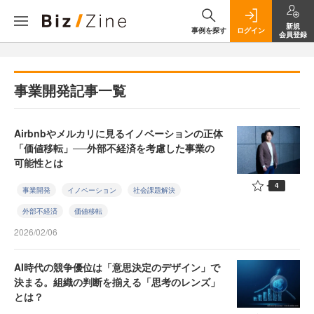
新規
事例を探す
ログイン
会員登録
事業開発記事一覧
Airbnbやメルカリに見るイノベーションの正体
「価値移転」──外部不経済を考慮した事業の
可能性とは
4
事業開発
イノベーション
社会課題解決
外部不経済
価値移転
2026/02/06
AI時代の競争優位は「意思決定のデザイン」で
決まる。組織の判断を揃える「思考のレンズ」
とは？