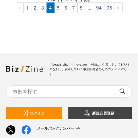
«
1
2
3
4
5
6
7
8
...
94
95
»
「Leadership ☓ Innovation」を軸に、企業においてビジネ
スを創出、変革していく事業開発者のためのメディアで
す。
ログイン
新規会員登録
メールバックナンバー