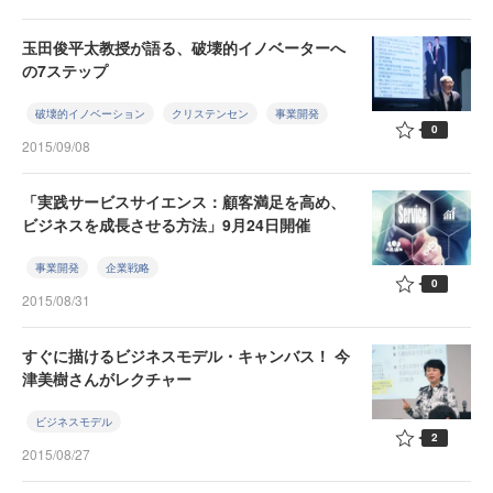
玉田俊平太教授が語る、破壊的イノベーターへ
の7ステップ
破壊的イノベーション
クリステンセン
事業開発
0
2015/09/08
「実践サービスサイエンス：顧客満足を高め、
ビジネスを成長させる方法」9月24日開催
事業開発
企業戦略
0
2015/08/31
すぐに描けるビジネスモデル・キャンバス！ 今
津美樹さんがレクチャー
ビジネスモデル
2
2015/08/27