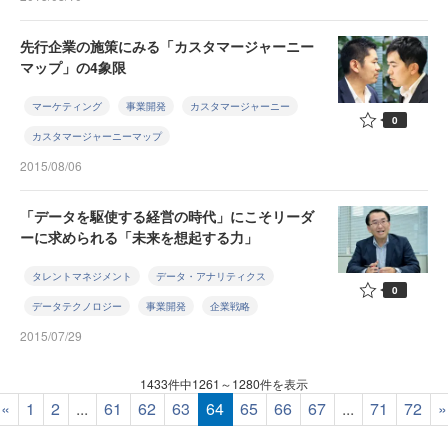
先行企業の施策にみる「カスタマージャーニー
マップ」の4象限
マーケティング
事業開発
カスタマージャーニー
0
カスタマージャーニーマップ
2015/08/06
「データを駆使する経営の時代」にこそリーダ
ーに求められる「未来を想起する力」
タレントマネジメント
データ・アナリティクス
0
データテクノロジー
事業開発
企業戦略
2015/07/29
1433件中1261～1280件を表示
«
1
2
...
61
62
63
64
65
66
67
...
71
72
»