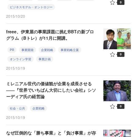
0
ビジネスモデル・オントロジー
2015/10/20
freee、伊東屋の事業課題に挑むBBTの新プロ
グラム（Bトレ）が11月に開講。
PR
事業開発
企業戦略
事業戦略立案
0
オンライン学習
事業計画
2015/10/19
ミレニアル世代の価値観が企業を成長させる
――『世界でいちばん大切にしたい会社』シソ
ーディア氏の経営論
0
社会・公共
企業戦略
2015/10/19
なぜ圧倒的な「勝ち事業」と「負け事業」が存