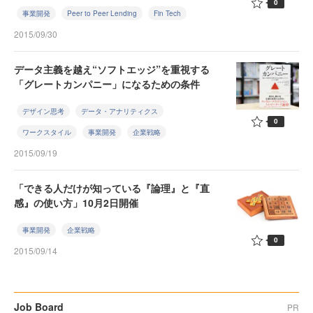
0
事業開発
Peer to Peer Lending
Fin Tech
2015/09/30
データ主義を越え“ソフトエッジ”を重視する
「グレートカンパニー」になるための条件
デザイン思考
データ・アナリティクス
0
ワークスタイル
事業開発
企業戦略
2015/09/19
「できる人だけが知っている『論理』と『直
感』の使い方」10月2日開催
事業開発
企業戦略
0
2015/09/14
Job Board
PR