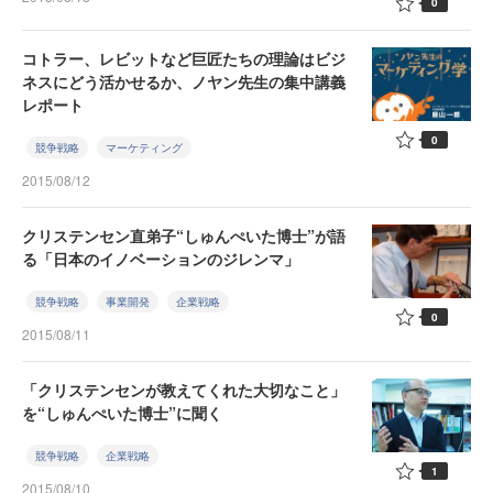
0
コトラー、レビットなど巨匠たちの理論はビジ
ネスにどう活かせるか、ノヤン先生の集中講義
レポート
0
競争戦略
マーケティング
2015/08/12
クリステンセン直弟子“しゅんぺいた博士”が語
る「日本のイノベーションのジレンマ」
競争戦略
事業開発
企業戦略
0
2015/08/11
「クリステンセンが教えてくれた大切なこと」
を“しゅんぺいた博士”に聞く
競争戦略
企業戦略
1
2015/08/10